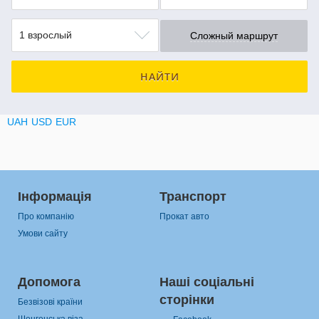
1 взрослый
Сложный маршрут
НАЙТИ
UAH
USD
EUR
Інформація
Транспорт
Про компанію
Прокат авто
Умови сайту
Допомога
Наші соціальні
сторінки
Безвізові країни