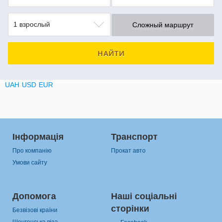
1 взрослый
Сложный маршрут
НАЙТИ
UAH
USD
EUR
Інформація
Транспорт
Про компанію
Прокат авто
Умови сайту
Допомога
Наші соціальні
сторінки
Безвізові країни