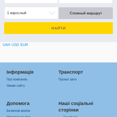
1 взрослый
Сложный маршрут
НАЙТИ
UAH
USD
EUR
Інформація
Транспорт
Про компанію
Прокат авто
Умови сайту
Допомога
Наші соціальні
сторінки
Безвізові країни