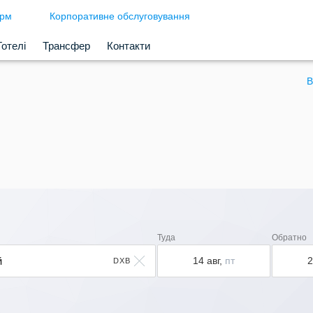
ірм
Корпоративне обслуговування
Готелі
Трансфер
Контакти
В
Туда
Обратно
14 авг,
пт
2
DXB