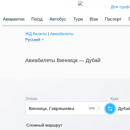
Для турф
Авіаквитки
Поїзд
Автобус
Тури
Візи
Паспорт
ЖД билеты
|
Авиабилеты
Русский
Авиабилеты Винница — Дубай
Откуда
Куда
VIN
Сложный маршрут